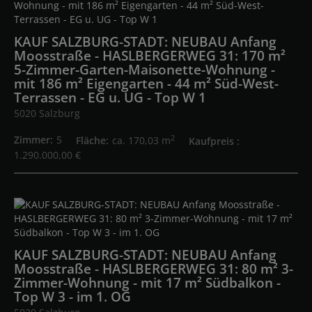
KAUF SALZBURG-STADT: NEUBAU Anfang
Moosstraße - HASLBERGERWEG 31: 170 m²
5-Zimmer-Garten-Maisonette-Wohnung -
mit 186 m² Eigengarten - 44 m² Süd-West-
Terrassen - EG u. UG - Top W 1
5020 Salzburg
2
Zimmer
5
Fläche
ca. 170,03 m
Kaufpreis
1.290.000,00 €
KAUF SALZBURG-STADT: NEUBAU Anfang
Moosstraße - HASLBERGERWEG 31: 80 m² 3-
Zimmer-Wohnung - mit 17 m² Südbalkon -
Top W 3 - im 1. OG