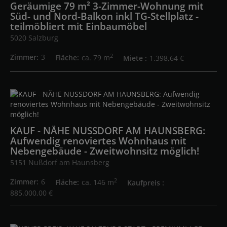
Geräumige 79 m² 3-Zimmer-Wohnung mit
Süd- und Nord-Balkon inkl TG-Stellplatz -
teilmöbliert mit Einbaumöbel
5020 Salzburg
2
Zimmer
3
Fläche
ca. 79 m
Miete
1.398,64 €
KAUF - NÄHE NUSSDORF AM HAUNSBERG:
Aufwendig renoviertes Wohnhaus mit
Nebengebäude - Zweitwohnsitz möglich!
5151 Nußdorf am Haunsberg
2
Zimmer
6
Fläche
ca. 146 m
Kaufpreis
885.000,00 €