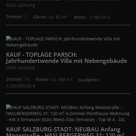
5020 Salzburg
2
Zimmer
2
Fläche
ca. 85 m
Miete
1.980,00 €
KAUF - TOPLAGE PARSCH:
Jahrhundertwende Villa mit Nebengebäude
5020 Salzburg
2
Zimmer
16
Fläche
ca. 388 m
Kaufpreis
3.250.000,00 €
KAUF SALZBURG-STADT: NEUBAU Anfang
Moosstraße - HASLBERGERWEG 31: 120 m²