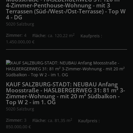
4-Zimmer-Penthouse-Wohnung - mit 3
Terrassen (Süd-/West-/Ost-Terrasse) - Top W
4 - DG
5020 Salzburg
2
Zimmer
4
Fläche
ca. 120,22 m
Kaufpreis
1.450.000,00 €
KAUF SALZBURG-STADT: NEUBAU Anfang
Moosstraße - HASLBERGERWEG 31: 81 m² 3-
Zimmer-Wohnung - mit 20 m² Südbalkon -
Top W 2 - im 1. OG
5020 Salzburg
2
Zimmer
3
Fläche
ca. 81,35 m
Kaufpreis
850.000,00 €