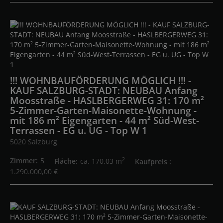
!!! WOHNBAUFÖRDERUNG MÖGLICH !!! -
KAUF SALZBURG-STADT: NEUBAU Anfang
Moosstraße - HASLBERGERWEG 31: 170 m²
5-Zimmer-Garten-Maisonette-Wohnung -
mit 186 m² Eigengarten - 44 m² Süd-West-
Terrassen - EG u. UG - Top W 1
5020 Salzburg
2
Zimmer
5
Fläche
ca. 170,03 m
Kaufpreis
1.290.000,00 €