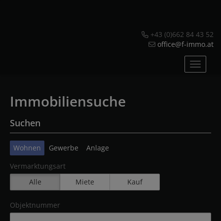
+43 (0)662 84 43 52
office@f-immo.at
Navig
Immobiliensuche
Suchen
Wohnen
Gewerbe
Anlage
Vermarktungsart
Alle
Miete
Kauf
Objektnummer