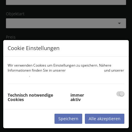
Objektart
Preis
-
Cookie Einstellungen
Zimmer
Wir verwenden Cookies um Einstellungen zu speichern. Nähere
-
Informationen finden Sie in unserer
Datenschutzerklärung
und unserer
Cookie Policy
.
PLZ
Technisch notwendige
immer
Cookies
aktiv
Weitere Suchoptionen
Suchen
Filter zurücksetzen
Speichern
Alle akzeptieren