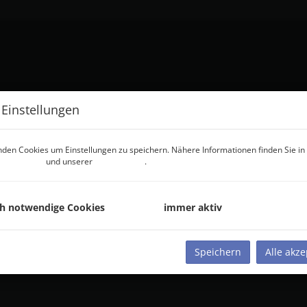
 Einstellungen
NEHMEN
KONTAKT
den Cookies um Einstellungen zu speichern. Nähere Informationen finden Sie in
tzerklärung
und unserer
Cookie Policy
.
ch notwendige Cookies
immer aktiv
Speichern
Alle akze