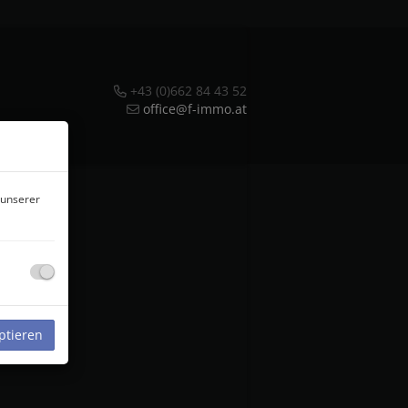
+43 (0)662 84 43 52
office@f-immo.at
 unserer
ptieren