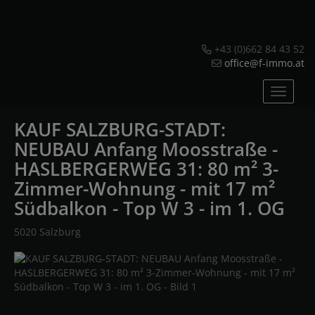
+43 (0)662 84 43 52
office@f-immo.at
Navig
KAUF SALZBURG-STADT:
NEUBAU Anfang Moosstraße -
HASLBERGERWEG 31: 80 m² 3-
Zimmer-Wohnung - mit 17 m²
Südbalkon - Top W 3 - im 1. OG
5020 Salzburg