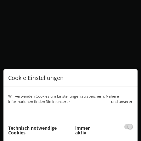
Cookie Einstellungen
Wir verwenden Cookies um Einstellungen zu speichern. Nähere
Informationen finden Sie in unserer
Datenschutzerklärung
und unserer
Cookie Policy
.
Beschreibung
Technisch notwendige
immer
Cookies
aktiv