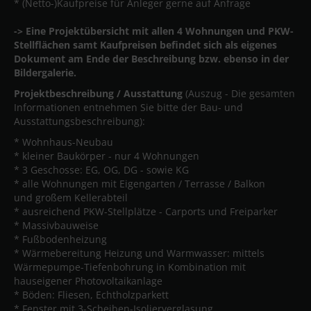
* (Netto-)Kaufpreise für Anleger gerne auf Anfrage
-> Eine Projektübersicht mit allen 4 Wohnungen und PKW-
Stellflächen samt Kaufpreisen befindet sich als eigenes
Dokument am Ende der Beschreibung bzw. ebenso in der
Bildergalerie.
Projektbeschreibung / Ausstattung
(Auszug - Die gesamten
Informationen entnehmen Sie bitte der Bau- und
Ausstattungsbeschreibung):
* Wohnhaus-Neubau
* kleiner Baukörper - nur 4 Wohnungen
* 3 Geschosse: EG, OG, DG - sowie KG
* alle Wohnungen mit Eigengarten / Terrasse / Balkon
und großem Kellerabteil
* ausreichend PKW-Stellplätze - Carports und Freiparker
* Massivbauweise
* Fußbodenheizung
* Wärmebereitung Heizung und Warmwasser: mittels
Wärmepumpe-Tiefenbohrung in Kombination mit
hauseigener Photovoltaikanlage
* Böden: Fliesen, Echtholzparkett
* Fenster mit 3-Scheiben-Isolierverglasung