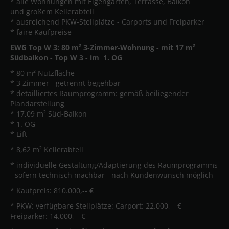
* alle Wohnungen mit Eigengarten, Terrasse, Balkon
und großem Kellerabteil
* ausreichend PKW-Stellplätze - Carports und Freiparker
* faire Kaufpreise
EWG Top W 3: 80 m² 3-Zimmer-Wohnung - mit 17 m²
Südbalkon - Top W 3 - im 1. OG
* 80 m² Nutzfläche
* 3 Zimmer - getrennt begehbar
* detailliertes Raumprogramm: gemäß beiliegender
Plandarstellung
* 17,09 m² Süd-Balkon
* 1. OG
* Lift
* 8,62 m² Kellerabteil
* individuelle Gestaltung/Adaptierung des Raumprogramms
- sofern technisch machbar - nach Kundenwunsch möglich
* Kaufpreis: 810.000,-- €
* PKW: verfügbare Stellplätze: Carport: 22.000,-- € -
Freiparker: 14.000,-- €