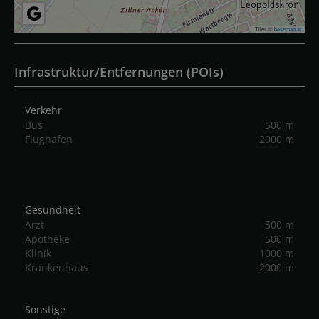
Tiles ©
basemap.at
Infrastruktur/Entfernungen (POIs)
Verkehr
Bus
500 m
Flughafen
2000 m
Gesundheit
Arzt
500 m
Apotheke
500 m
Klinik
1000 m
Krankenhaus
2000 m
Sonstige